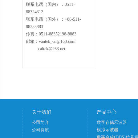
联系电话（国内）：0511-
88324312
联系电话（国外）：+86-511-
88358883
传真：0511-88352198-8883
邮箱：vantek_cn@163.com
caltek@263.net
关于我们
产品中心
公司简介
数字存储示波器
公司资质
模拟示波器
数字合成(DDS)信号