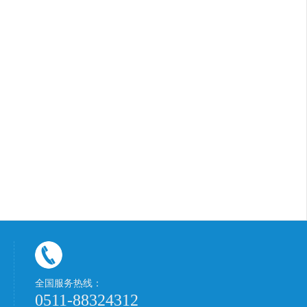
全国服务热线：
0511-88324312