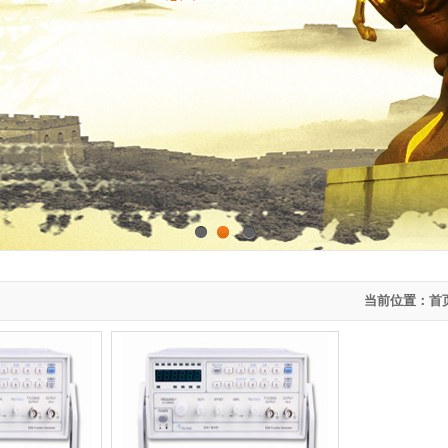
1
2
3
当前位置：
首