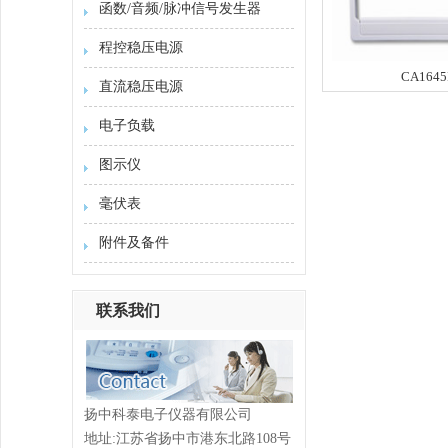
函数/音频/脉冲信号发生器
程控稳压电源
CA1645
直流稳压电源
电子负载
图示仪
毫伏表
附件及备件
联系我们
扬中科泰电子仪器有限公司
地址:江苏省扬中市港东北路108号