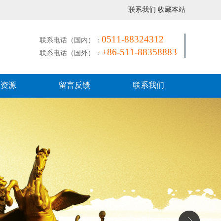
联系我们
收藏本站
0511-88324312
联系电话（国内）：
+86-511-88358883
联系电话（国外）：
力资源
留言反馈
联系我们