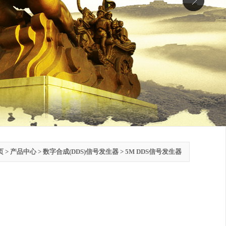
页
>
产品中心
>
数字合成(DDS)信号发生器
> 5M DDS信号发生器