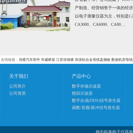
产制造、经营销售于一体的经济
以电子测量仪器为主，特别是CA2
CA3000、CA6000、CA80....
友情链接：
润甫汽车部件
华威桥架
江苏倍德睿
高强铝合金母线盖侧板
数据机房母线
关于我们
产品中心
公司简介
数字存储示波器
公司资质
模拟示波器
数字合成(DDS)信号发生器
函数/音频/脉冲信号发生器
扬中科泰电子仪器有